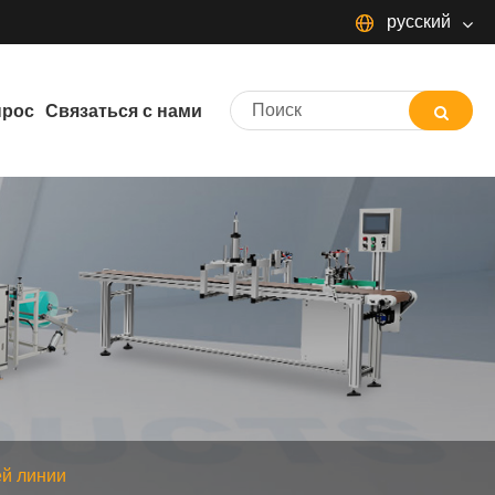
русский
English
Español
Português
прос
Связаться с нами
Français
Deutsch
日本語
Italiano
Nederlands
ภาษาไทย
Svenska
magyar
한국어
বাংলা ভাষার
Dansk
Suomi
Pilipino
Türkçe
Gaeilge
Indonesia
Norsk‎
تمل
ελληνικά
український
Javanese
ей линии