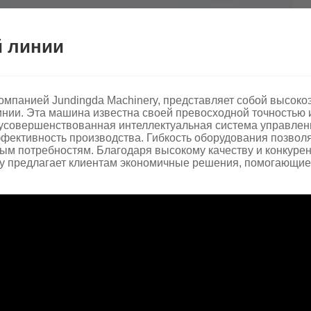
й линии
омпанией Jundingda Machinery, представляет собой высок
нии. Эта машина известна своей превосходной точностью 
 усовершенствованная интеллектуальная система управлен
ективность производства. Гибкость оборудования позвол
ым потребностям. Благодаря высокому качеству и конкурен
ry предлагает клиентам экономичные решения, помогающи