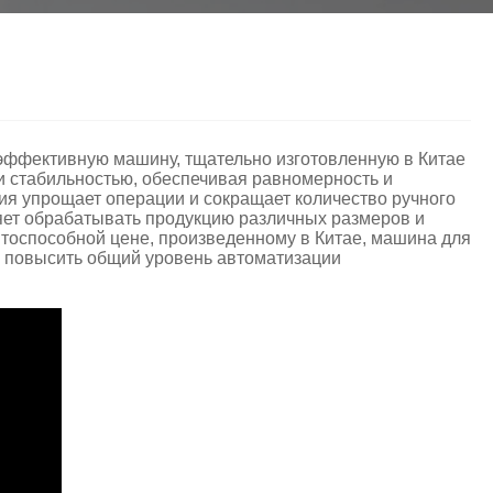
தமிழ்
తెలుగు
नेपाली
български
ລາວ
Latine
Euskal
Azərbaycan
Slovenský jazyk
оэффективную машину, тщательно изготовленную в Китае
и стабильностью, обеспечивая равномерность и
Lietuvos
Eesti Keel
Română
ия упрощает операции и сокращает количество ручного
яет обрабатывать продукцию различных размеров и
मराठी
Srpski језик
тоспособной цене, произведенному в Китае, машина для
е повысить общий уровень автоматизации