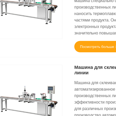
машина специально с
производственных ли
наносить термоплавк
частями продукта. О
электронных продукта
значительно повышая
Посмотреть больше 
Машина для скле
линии
Машина для склеиван
автоматизированное 
производственных ли
эффективности произ
для различных произ
производство автомо